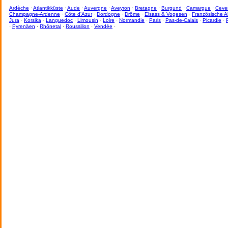
Ardèche
·
Atlantikküste
·
Aude
·
Auvergne
·
Aveyron
·
Bretagne
·
Burgund
·
Camargue
·
Ceve
Champagne-Ardenne
·
Côte d'Azur
·
Dordogne
·
Drôme
·
Elsass & Vogesen
·
Französische A
Jura
·
Korsika
·
Languedoc
·
Limousin
·
Loire
·
Normandie
·
Paris
·
Pas-de-Calais
·
Picardie
·
·
Pyrenäen
·
Rhônetal
·
Roussillon
·
Vendée
·