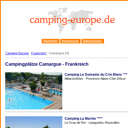
Startseite
Impressum
Datenschutz
Camping Europa
Frankreich
Camargue [4]
Campingplätze Camargue - Frankreich
Camping Le Domaine du Crin Blanc ***
Albaron/Arles · Provence-Alpes-Côte d'Azur
Camping La Marine ****
Le Grau de Roi · Languedoc-Roussillon