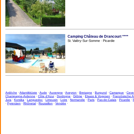
Camping Château de Drancourt ****
St. Valéry-Sur-Somme · Picardie
Ardèche
·
Atlantikküste
·
Aude
·
Auvergne
·
Aveyron
·
Bretagne
·
Burgund
·
Camargue
·
Ceve
Champagne-Ardenne
·
Côte d'Azur
·
Dordogne
·
Drôme
·
Elsass & Vogesen
·
Französische A
Jura
·
Korsika
·
Languedoc
·
Limousin
·
Loire
·
Normandie
·
Paris
·
Pas-de-Calais
·
Picardie
·
·
Pyrenäen
·
Rhônetal
·
Roussillon
·
Vendée
·