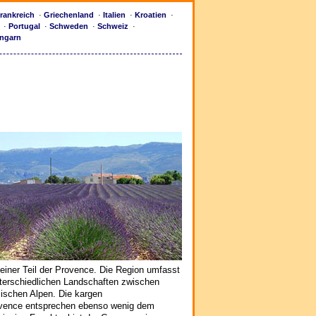
rankreich
·
Griechenland
·
Italien
·
Kroatien
·
·
Portugal
·
Schweden
·
Schweiz
·
ngarn
leiner Teil der Provence. Die Region umfasst
nterschiedlichen Landschaften zwischen
ischen Alpen. Die kargen
ovence entsprechen ebenso wenig dem