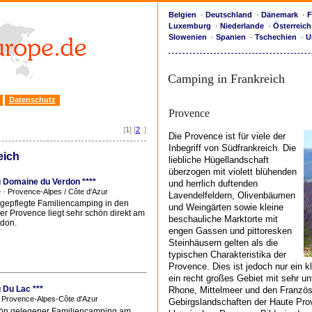
Belgien
·
Deutschland
·
Dänemark
·
F
Luxemburg
·
Niederlande
·
Österreich
Slowenien
·
Spanien
·
Tschechien
·
U
Camping in Frankreich
Datenschutz
Provence
[
1
] [
2
]
Die Provence ist für viele der
Inbegriff von Südfrankreich. Die
eich
liebliche Hügellandschaft
überzogen mit violett blühenden
 Domaine du Verdon ****
und herrlich duftenden
 · Provence-Alpes / Côte d'Azur
Lavendelfeldern, Olivenbäumen
 gepflegte Familiencamping in den
und Weingärten sowie kleine
er Provence liegt sehr schön direkt am
beschauliche Marktorte mit
rdon.
engen Gassen und pittoresken
Steinhäusern gelten als die
typischen Charakteristika der
Provence. Dies ist jedoch nur ein k
ein recht großes Gebiet mit sehr u
Du Lac ***
Rhone, Mittelmeer und den Französ
 Provence-Alpes-Côte d'Azur
Gebirgslandschaften der Haute Pr
ön gelegener Familiencamping am