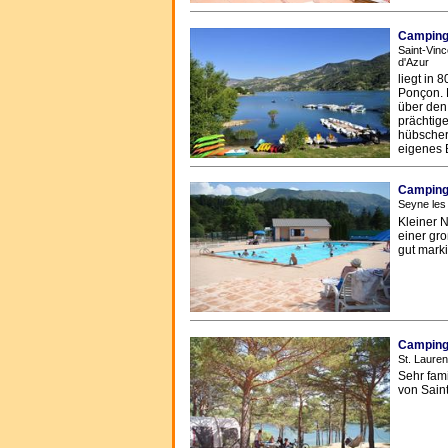
Camping 
Saint-Vinc
d'Azur
liegt in
Ponçon. 
über den
prächtig
hübscher
eigenes 
Camping
Seyne les
Kleiner 
einer gro
gut mark
Camping 
St. Laure
Sehr fam
von Sain