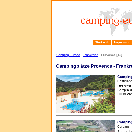
Startseite
Impressum
Camping Europa
Frankreich
Provence [12]
Campingplätze Provence - Frankr
Camping
Castellane
Der sehr
Bergen d
Fluss Ve
Camping 
Curbans ·
Sehr sch