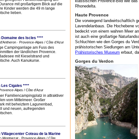
klassischen Provence-Bild wie das
Durance mit großartigem Blick auf die
Rhonedelta.
hre Kinder werden die 49 m lange
tsche lieben.
Haute Provence
Die vorwiegend landwirtschaftlich 
Lavendelanbaus. Die Hochebene von
bedeckt von einem wahren Meer an 
ist auch eine großartige Naturland
Domaine des Iscles ****
Schluchten wie den Gorges du Verdo
d'Antheron · Provence-Alpes / Côte d'Azur
prähistorischen Siedlungen am Unte
ige Campinganlage am Fuss des
inmitten der ländlichen Provence.
Prähistorisches Museum
erbaut, das
Badesee mit Kieselstrand und
tsche. Auch Kanukurse.
Gorges du Verdon
Les Cigales ****
Provence-Alpes / Côte d'Azur
r Familiencampingplatz in attraktiver
 km vom Mittelmeer. Großer
rk mit beheiztem Lagunenbad,
ll und neuen, aufregenden
tschen.
Villagecenter Coteau de la Marine
-Montpezat · Provence-Alpes / Côte