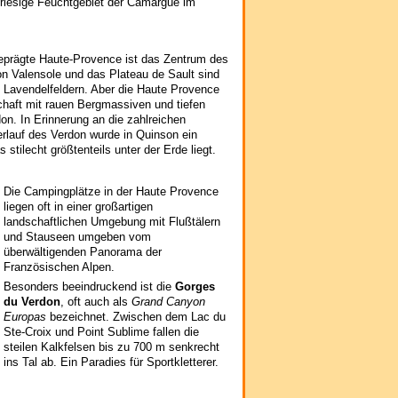
 riesige Feuchtgebiet der Camargue im
geprägte Haute-Provence ist das Zentrum des
 Valensole und das Plateau de Sault sind
Lavendelfeldern. Aber die Haute Provence
schaft mit rauen Bergmassiven und tiefen
n. In Erinnerung an die zahlreichen
rlauf des Verdon wurde in Quinson ein
 stilecht größtenteils unter der Erde liegt.
Die Campingplätze in der Haute Provence
liegen oft in einer großartigen
landschaftlichen Umgebung mit Flußtälern
und Stauseen umgeben vom
überwältigenden Panorama der
Französischen Alpen.
Besonders beeindruckend ist die
Gorges
du Verdon
, oft auch als
Grand Canyon
Europas
bezeichnet. Zwischen dem Lac du
Ste-Croix und Point Sublime fallen die
steilen Kalkfelsen bis zu 700 m senkrecht
ins Tal ab. Ein Paradies für Sportkletterer.