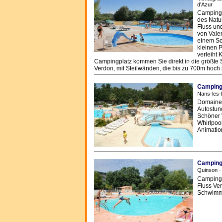
d'Azur
Camping 
des Natu
Fluss un
von Vale
einem S
kleinen 
verleiht
Campingplatz kommen Sie direkt in die größte 
Verdon, mit Steilwänden, die bis zu 700m hoch 
Camping 
Nans-les-
Domaine 
Autostund
Schöner 
Whirlpoo
Animatio
Camping 
Quinson ·
Camping 
Fluss Ver
Schwimmb