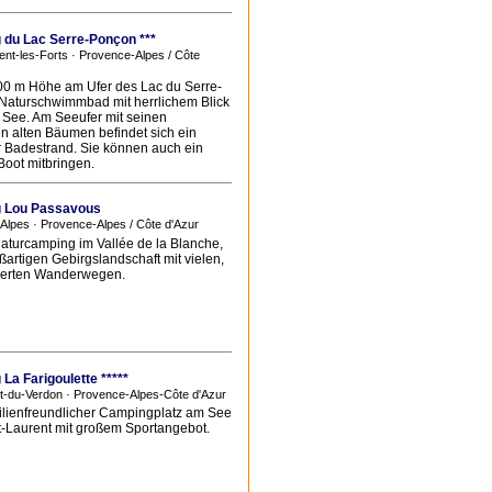
du Lac Serre-Ponçon ***
ent-les-Forts · Provence-Alpes / Côte
 800 m Höhe am Ufer des Lac du Serre-
Naturschwimmbad mit herrlichem Blick
 See. Am Seeufer mit seinen
en alten Bäumen befindet sich ein
 Badestrand. Sie können auch ein
Boot mitbringen.
 Lou Passavous
 Alpes · Provence-Alpes / Côte d'Azur
Naturcamping im Vallée de la Blanche,
ßartigen Gebirgslandschaft mit vielen,
ierten Wanderwegen.
La Farigoulette *****
nt-du-Verdon · Provence-Alpes-Côte d'Azur
ilienfreundlicher Campingplatz am See
t-Laurent mit großem Sportangebot.