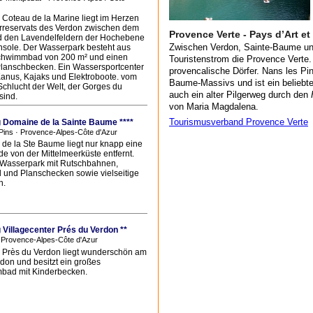
Coteau de la Marine liegt im Herzen
rreservats des Verdon zwischen dem
Provence Verte - Pays d’Art et 
d den Lavendelfeldern der Hochebene
Zwischen Verdon, Sainte-Baume und
nsole. Der Wasserpark besteht aus
chwimmbad von 200 m² und einen
Touristenstrom die Provence Verte.
Planschbecken. Ein Wassersportcenter
provencalische Dörfer. Nans les Pi
 Kanus, Kajaks und Elektroboote. vom
Baume-Massivs und ist ein beliebte
Schlucht der Welt, der Gorges du
auch ein alter Pilgerweg durch den
sind.
von Maria Magdalena.
Tourismusverband Provence Verte
Domaine de la Sainte Baume ****
Pins · Provence-Alpes-Côte d'Azur
de la Ste Baume liegt nur knapp eine
e von der Mittelmeerküste entfernt.
Wasserpark mit Rutschbahnen,
l und Planschecken sowie vielseitige
n.
Villagecenter Prés du Verdon **
 Provence-Alpes-Côte d'Azur
Près du Verdon liegt wunderschön am
don und besitzt ein großes
ad mit Kinderbecken.