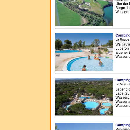
Ufer der 
Berge. I
Wasserru
Camping 
La Roque 
Weitläuf
Luberon 
Eigener 
Wasserru
Camping 
Le Muy · 
Lebendige
Lage, 25
Wasserpa
Wasserfa
Wasserru
Camping 
Montagnac